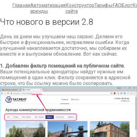
Главная
Автоматизация
Конструктор
Тарифы
FAQ
Блог
К
аренды
сайта
Что нового в версии 2.8
Главная
Автоматизация
Конструктор
Тарифы
FAQ
Блог
Контак
аренды
сайта
День за днем мы улучшаем наш сервис. Делаем его
быстрее и функциональнее, исправляем ошибки. Когда
улучшений накапливается достаточно, мы собираем их
вместе и и выпускаем обновление. Вот как сейчас.
1. Добавлен фильтр помещений на публичном сайте.
Ваши потенциальные арендаторы найдут нужные им
помещения в один клик. Фильтр сохраняется в адресной
строке, что бы ссылку можно было скопировать.