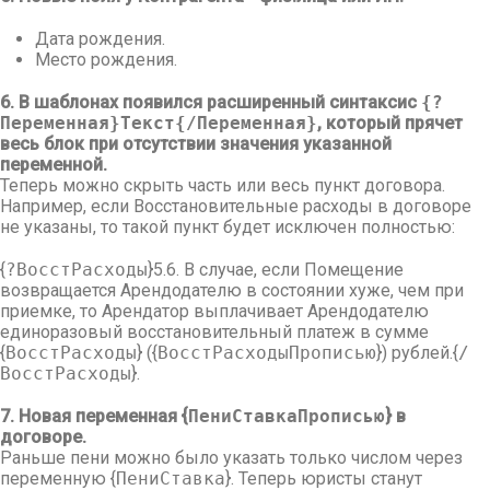
Дата рождения.
Место рождения.
6. В шаблонах появился расширенный синтаксис
{?
Переменная}Текст{/Переменная}
, который прячет
весь блок при отсутствии значения указанной
переменной.
Теперь можно скрыть часть или весь пункт договора.
Например, если Восстановительные расходы в договоре
не указаны, то такой пункт будет исключен полностью:
{
?ВосстРасходы
}5.6. В случае, если Помещение
возвращается Арендодателю в состоянии хуже, чем при
приемке, то Арендатор выплачивает Арендодателю
единоразовый восстановительный платеж в сумме
{
ВосстРасходы
} ({
ВосстРасходыПрописью
}) рублей.{
/
ВосстРасходы
}.
7. Новая переменная {
ПениСтавкаПрописью
} в
договоре.
Раньше пени можно было указать только числом через
переменную {
ПениСтавка
}. Теперь юристы станут