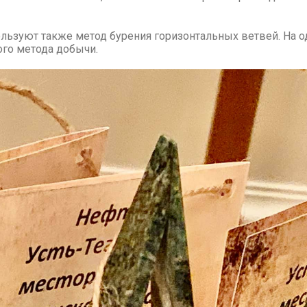
ьзуют также метод бурения горизонтальных ветвей. На о
ого метода добычи.