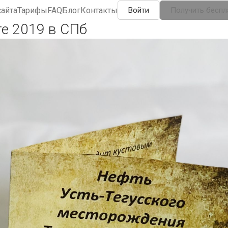
сайта
Тарифы
FAQ
Блог
Контакты
Войти
Получить беспл
е 2019 в СПб
AQ
Блог
Контакты