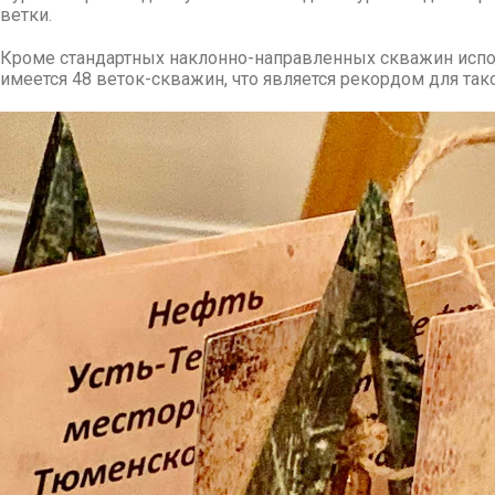
ветки.
Кроме стандартных наклонно-направленных скважин испол
имеется 48 веток-скважин, что является рекордом для так