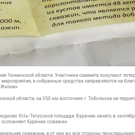
ия Тюменской области. Участники саммита покупают лоте
 мероприятия, а собранные средства направляются на благ
 Жизни».
ской области, на 350 км восточнее г. Тобольска на террит
еделах Усть-Тегусской площади. Бурение начато в сентябре
о осложняет бурение скважин.
икальная скважина, а от нее во все стороны прокладываю