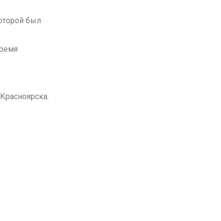
оторой был
время
Красноярска.