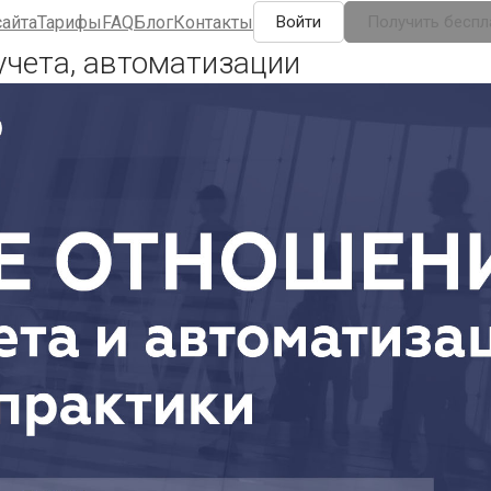
сайта
Тарифы
FAQ
Блог
Контакты
Войти
Получить беспл
чета, автоматизации
AQ
Блог
Контакты