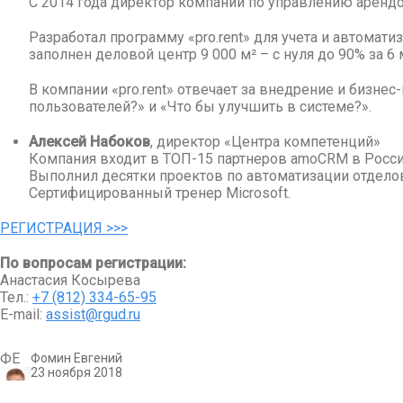
С 2014 года директор компании по управлению аренд
Разработал программу «pro.rent» для учета и автома
заполнен деловой центр 9 000 м² – с нуля до 90% за 6
В компании «pro.rent» отвечает за внедрение и бизне
пользователей?» и «Что бы улучшить в системе?».
Алексей Набоков
, директор «Центра компетенций»
Компания входит в ТОП-15 партнеров amoCRM в Росси
Выполнил десятки проектов по автоматизации отдело
Сертифицированный тренер Microsoft.
РЕГИСТРАЦИЯ >>>
По вопросам регистрации:
Анастасия Косырева
Тел.:
+7 (812) 334-65-95
E-mail:
assist@rgud.ru
ФЕ
Фомин Евгений
23 ноября 2018