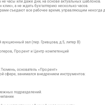
 не часы или даже дни, на основе актуальных шаблонов.
 клик», а не ждать бухгалтерию несколько часов.
рами съедают все рабочее время, управляющим некогда д
укционный зал (пер. Гривцова, д.5, литер В)
перов, Про.рент и Центр компетенций
г.Тюмень, основатель «Про.рент»
вой сфере, занимался внедрением инструментов:
межных подразделений.
омпании.